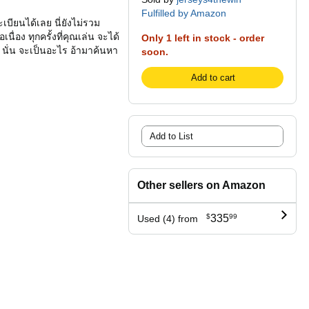
Fulfilled by Amazon
บียนได้เลย นี่ยังไม่รวม
นื่อง ทุกครั้งที่คุณเล่น จะได้
Only 1 left in stock - order
า นั่น จะเป็นอะไร อ้ามาค้นหา
soon.
Add to cart
Add to List
Other sellers on Amazon
$
335
99
Used (4) from