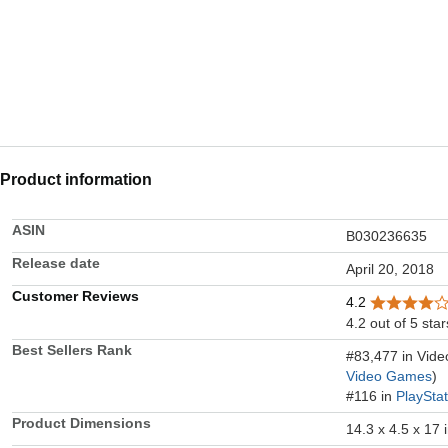
Product information
ASIN
B030236635
Release date
April 20, 2018
Customer Reviews
4.2
4.2 out of 5 star
Best Sellers Rank
#83,477 in Vid
Video Games
)
#116 in
PlaySta
Product Dimensions
14.3 x 4.5 x 17