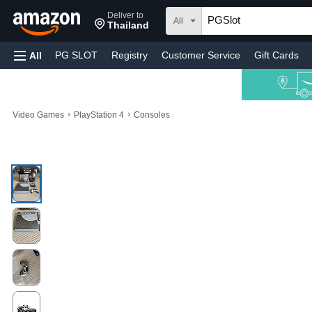
Deliver to
All
Thailand
PG SLOT
Registry
Customer Service
Gift Cards
All
›
›
Video Games
PlayStation 4
Consoles