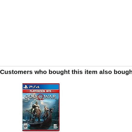
Customers who bought this item also bough