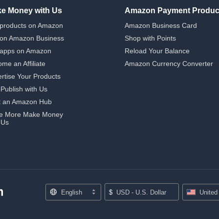
e Money with Us
Amazon Payment Produc
 products on Amazon
Amazon Business Card
 on Amazon Business
Shop with Points
 apps on Amazon
Reload Your Balance
me an Affiliate
Amazon Currency Converter
rtise Your Products
-Publish with Us
t an Amazon Hub
e More Make Money
 Us
English
$
USD - U.S. Dollar
United