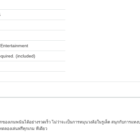
5
Entertainment
equired. (included)
กของเกมพนันได้อย่างรวดเร็ว ไม่ว่าจะเป็นการหมุนวงล้อในรูเล็ต สนุกกับการแทงบอ
ทดลองเล่นฟรีทุกเกม ทีเดียว