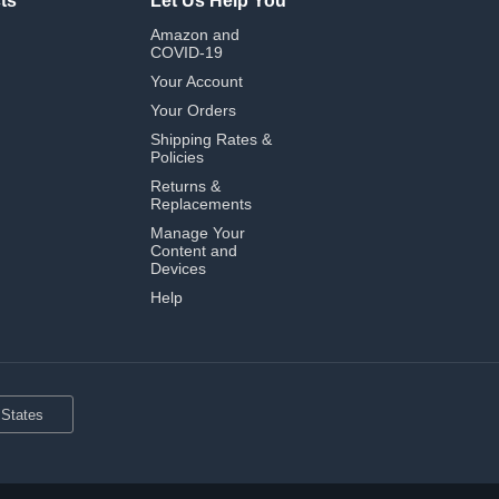
ts
Let Us Help You
Amazon and
COVID-19
Your Account
Your Orders
Shipping Rates &
Policies
Returns &
Replacements
Manage Your
Content and
Devices
Help
 States