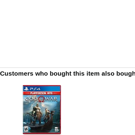
Customers who bought this item also bough