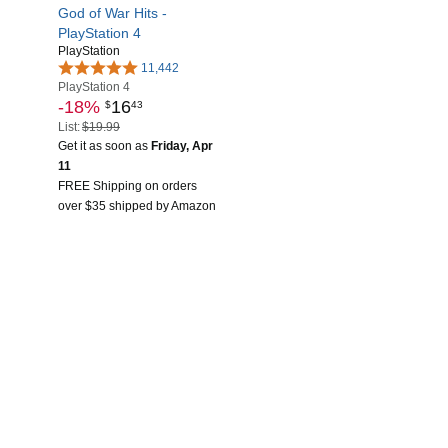
God of War Hits -
PlayStation 4
PlayStation
11,442
PlayStation 4
-18%
16
$
43
List:
$19.99
Get it as soon as
Friday, Apr
11
FREE Shipping on orders
over $35 shipped by Amazon