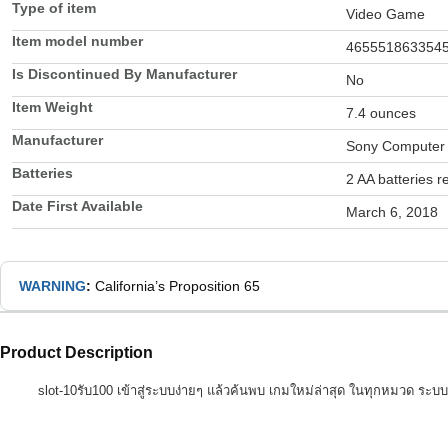
Type of item
Video Game
Item model number
465551863354
Is Discontinued By Manufacturer
No
Item Weight
7.4 ounces
Manufacturer
Sony Computer 
Batteries
2 AA batteries r
Date First Available
March 6, 2018
WARNING
:
California’s Proposition 65
Product Description
slot-10รับ100 เข้าสู่ระบบง่ายๆ แล้วค้นพบ เกมใหม่ล่าสุด ในทุกหมวด ระบ