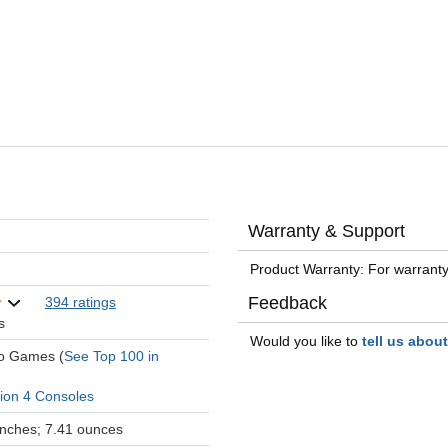
Warranty & Support
Product Warranty: For warranty
Feedback
394 ratings
s
Would you like to
tell us abou
eo Games (
See Top 100 in
tion 4 Consoles
 inches; 7.41 ounces