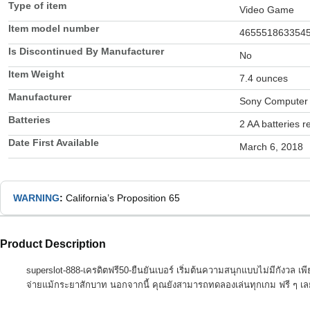
Type of item
Video Game
Item model number
465551863354
Is Discontinued By Manufacturer
No
Item Weight
7.4 ounces
Manufacturer
Sony Computer 
Batteries
2 AA batteries r
Date First Available
March 6, 2018
WARNING
:
California’s Proposition 65
Product Description
superslot-888-เครดิตฟรี50-ยืนยันเบอร์ เริ่มต้นความสนุกแบบไม่มีกังวล เพ
จ่ายแม้กระยาสักบาท นอกจากนี้ คุณยังสามารถทดลองเล่นทุกเกม ฟรี ๆ เลยโดยไ