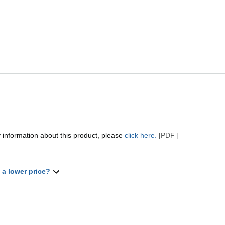
 information about this product, please
click here.
[PDF ]
t a lower price?