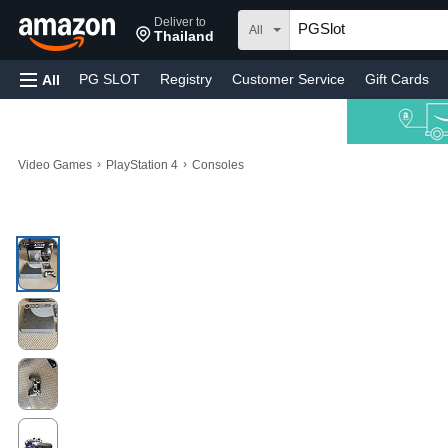
Deliver to
All
Thailand
PG SLOT
Registry
Customer Service
Gift Cards
All
›
›
Video Games
PlayStation 4
Consoles