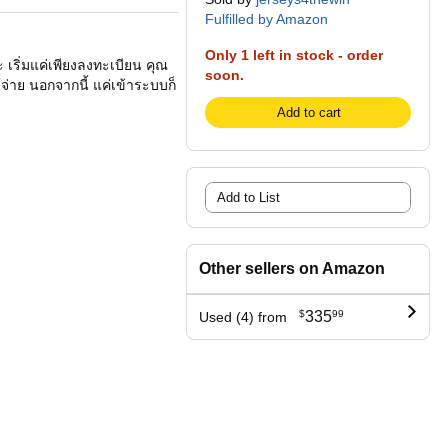
Fulfilled by Amazon
Only 1 left in stock - order
 เริ่มแค่เพียงลงทะเบียน คุณ
soon.
จ่าย นอกจากนี้ แค่เข้าระบบก็
Add to cart
Add to List
Other sellers on Amazon
$
335
99
Used (4) from