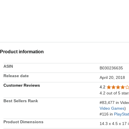
Product information
ASIN
B030236635
Release date
April 20, 2018
Customer Reviews
4.2
4.2 out of 5 star
Best Sellers Rank
#83,477 in Vid
Video Games
)
#116 in
PlaySta
Product Dimensions
14.3 x 4.5 x 17