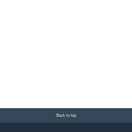
Back to top