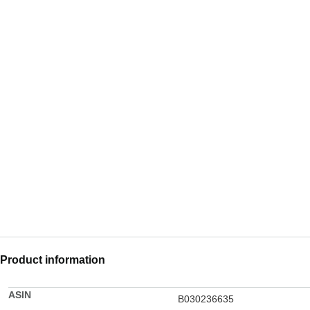
Product information
ASIN
B030236635