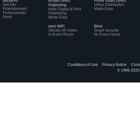
IMDbPro
Kindle Direct
Prime Video Direct
Get Info
Video Distribution
Publishing
Entertainment
Made Easy
Indie Digital & Print
Professionals
Publishing
Need
Made Easy
eero WiFi
Blink
Stream 4K Video
Smart Security
in Every Room
for Every Home
Conditions of Use
Privacy Notice
Cons
© 1996-2025, 