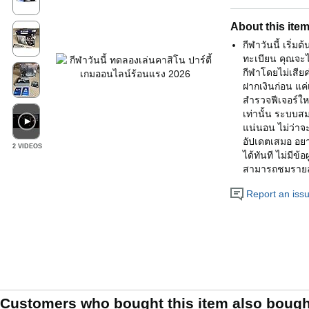
About this ite
กีฬาวันนี้ เริ่
ทะเบียน คุณจะไ
กีฬาโดยไม่เสียค
ฝากเงินก่อน แค
สำรวจฟีเจอร์ให
เท่านั้น ระบบส
แน่นอน ไม่ว่าจ
อัปเดตเสมอ อย
2 VIDEOS
ได้ทันที ไม่มีข้
สามารถชมรายล
Report an issue
Customers who bought this item also bough