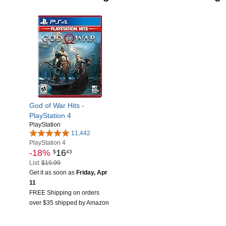
God of War Hits -
PlayStation 4
PlayStation
11,442
PlayStation 4
-18%
16
$
43
List:
$19.99
Get it as soon as
Friday, Apr
11
FREE Shipping on orders
over $35 shipped by Amazon