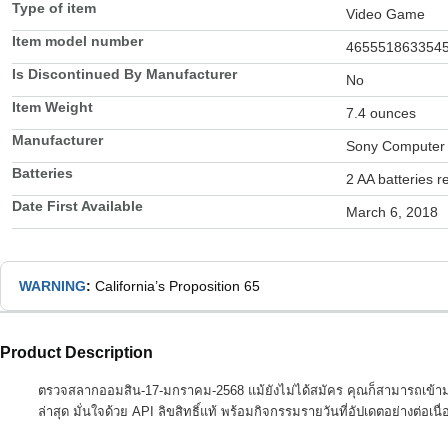
Type of item
Video Game
Item model number
465551863354
Is Discontinued By Manufacturer
No
Item Weight
7.4 ounces
Manufacturer
Sony Computer 
Batteries
2 AA batteries r
Date First Available
March 6, 2018
WARNING
:
California’s Proposition 65
Product Description
ตรวจสลากออมสิน-17-มกราคม-2568 แม้ยังไม่ได้สมัคร คุณก็สามารถเข้ามาม
ล่าสุด มั่นใจด้วย API ลิขสิทธิ์แท้ พร้อมกิจกรรมรายวันที่อัปเดตอย่างต่อเ