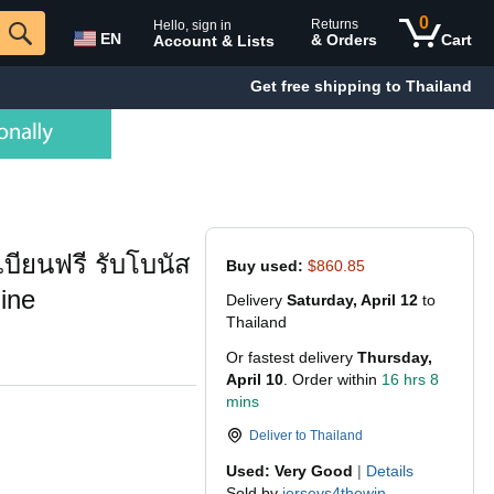
0
Returns
Hello, sign in
EN
& Orders
Cart
Account & Lists
Get free shipping to Thailand
ียนฟรี รับโบนัส
Buy used:
$860.85
ine
Delivery
Saturday, April 12
to
Thailand
Or fastest delivery
Thursday,
April 10
. Order within
16 hrs 8
mins
Deliver to
Thailand
Used: Very Good
|
Details
Sold by
jerseys4thewin