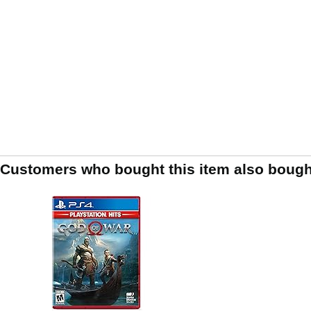
Customers who bought this item also bough