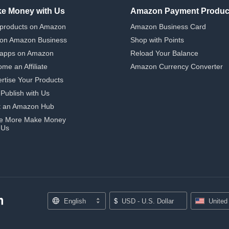
e Money with Us
Amazon Payment Produc
 products on Amazon
Amazon Business Card
 on Amazon Business
Shop with Points
 apps on Amazon
Reload Your Balance
me an Affiliate
Amazon Currency Converter
rtise Your Products
-Publish with Us
t an Amazon Hub
e More Make Money
 Us
English
$
USD - U.S. Dollar
United