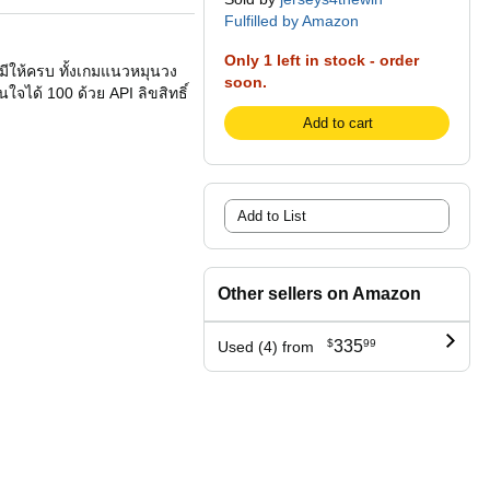
Fulfilled by Amazon
Only 1 left in stock - order
ีให้ครบ ทั้งเกมแนวหมุนวง
soon.
จได้ 100 ด้วย API ลิขสิทธิ์
Add to cart
Add to List
Other sellers on Amazon
$
335
99
Used (4) from