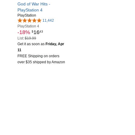
God of War Hits -
PlayStation 4
PlayStation
11,442
PlayStation 4
-18%
16
$
43
List:
$19.99
Get it as soon as
Friday, Apr
11
FREE Shipping on orders
over $35 shipped by Amazon