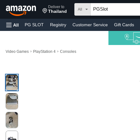
Deliver to
All
Thailand
PG SLOT
Registry
Customer Service
Gift Cards
All
›
›
Video Games
PlayStation 4
Consoles