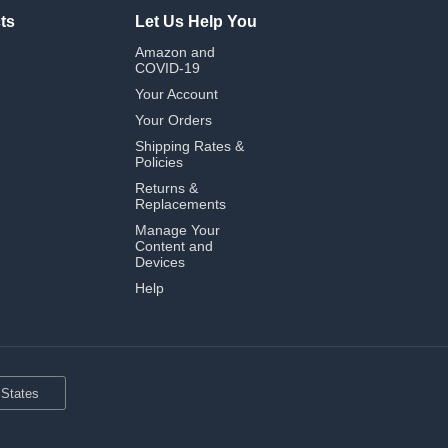
ts
Let Us Help You
Amazon and
COVID-19
Your Account
Your Orders
Shipping Rates &
Policies
Returns &
Replacements
Manage Your
Content and
Devices
Help
 States