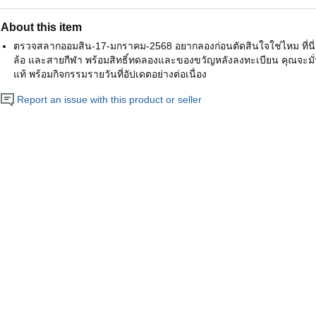
About this item
ตรวจสลากออมสิน-17-มกราคม-2568 อยากลองก่อนตัดสินใจใช่ไหม ที่นี่ม
ล้อ และสายกีฬา พร้อมสิทธิ์ทดลองและของขวัญหลังลงทะเบียน คุณจะมั่นใ
แท้ พร้อมกิจกรรมรายวันที่อัปเดตอย่างต่อเนื่อง
Report an issue with this product or seller