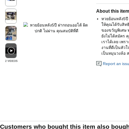
About this ite
หวยย้อนหลัง5ป
ให้คุณได้รับสิท
ของขวัญพิเศษ พ
ยังไม่ได้สมัคร 
เราได้เลย เพร
งานที่ดีเป็นหัว
เป็นหมุนวงล้อ 
2 VIDEOS
Report an issue
Customers who bought this item also bough