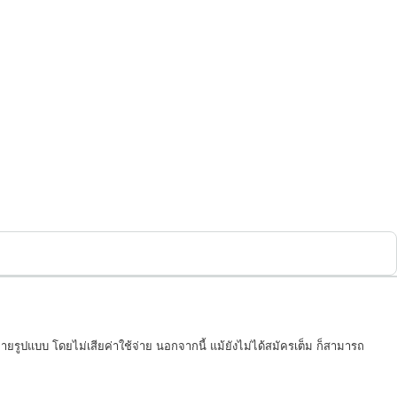
ยรูปแบบ โดยไม่เสียค่าใช้จ่าย นอกจากนี้ แม้ยังไม่ได้สมัครเต็ม ก็สามารถ