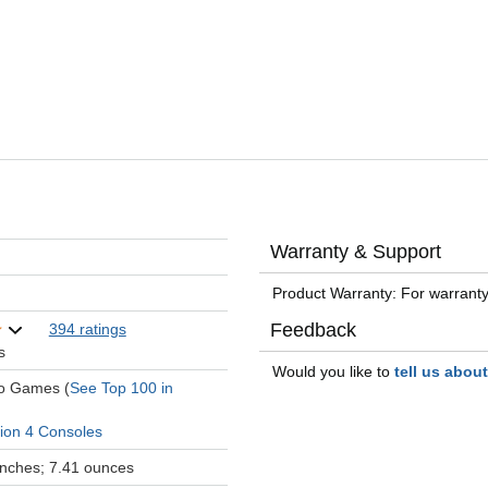
Warranty & Support
Product Warranty: For warranty
Feedback
394 ratings
s
Would you like to
tell us abou
eo Games (
See Top 100 in
tion 4 Consoles
 inches; 7.41 ounces