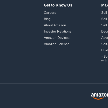
Get to Know Us
Mak
Careers
Sell
Blog
Sell
About Amazon
Sell
Investor Relations
Beco
Amazon Devices
Adve
Amazon Science
Self
Hos
›
Se
with