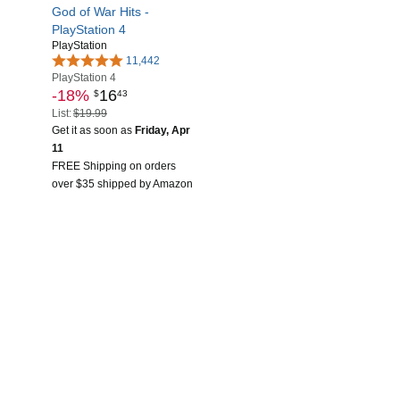
God of War Hits -
PlayStation 4
PlayStation
11,442
PlayStation 4
-18%
16
$
43
List:
$19.99
Get it as soon as
Friday, Apr
11
FREE Shipping on orders
over $35 shipped by Amazon