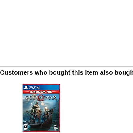
Customers who bought this item also bough