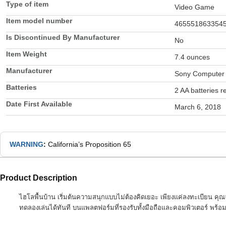
Type of item
Video Game
Item model number
465551863354
Is Discontinued By Manufacturer
No
Item Weight
7.4 ounces
Manufacturer
Sony Computer 
Batteries
2 AA batteries r
Date First Available
March 6, 2018
WARNING
:
California’s Proposition 65
Product Description
ไฮโลพื้นบ้าน เริ่มต้นความสนุกแบบไม่ต้องคิดเยอะ เพียงแค่ลงทะเบียน คุณ
ทดลองเล่นได้ทันที บนแพลตฟอร์มที่รองรับทั้งมือถือและคอมพิวเตอร์ พร้อมค