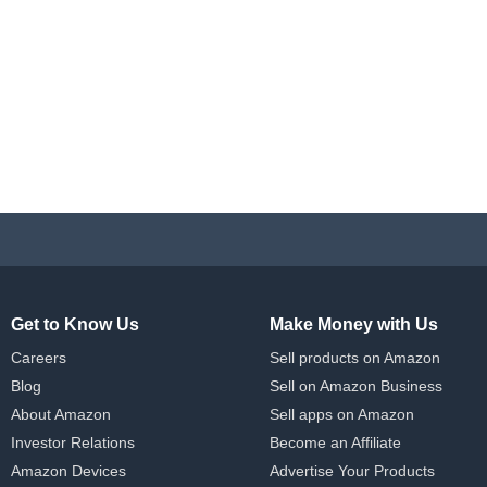
Get to Know Us
Make Money with Us
Careers
Sell products on Amazon
Blog
Sell on Amazon Business
About Amazon
Sell apps on Amazon
Investor Relations
Become an Affiliate
Amazon Devices
Advertise Your Products