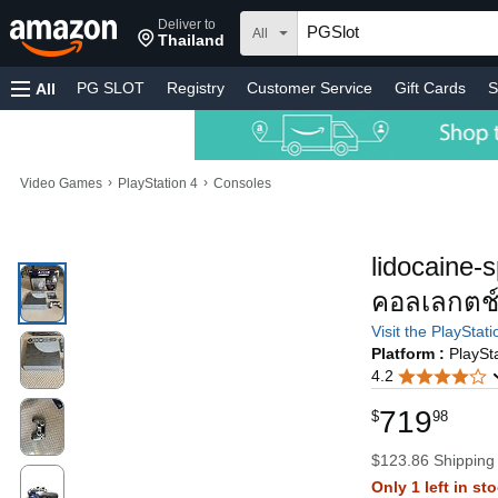
Deliver to
All
Thailand
PG SLOT
Registry
Customer Service
Gift Cards
S
All
›
›
Video Games
PlayStation 4
Consoles
lidocaine-
คอลเลกตช์
Visit the PlayStat
Platform :
PlaySt
4.2
719
$
98
$123.86 Shipping
Only 1 left in st