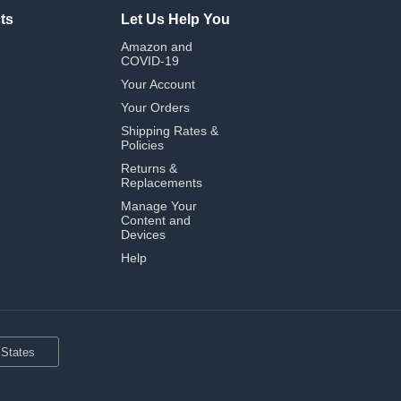
ts
Let Us Help You
Amazon and
COVID-19
Your Account
Your Orders
Shipping Rates &
Policies
Returns &
Replacements
Manage Your
Content and
Devices
Help
 States