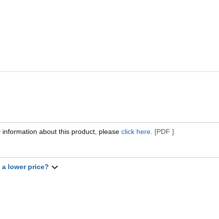
 information about this product, please
click here.
[PDF ]
t a lower price?