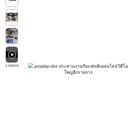
2 VIDEOS