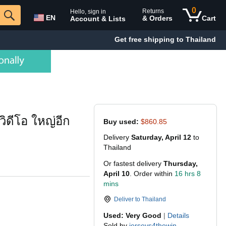
0
Returns
Hello, sign in
EN
& Orders
Cart
Account & Lists
Get free shipping to Thailand
ิดีโอ ใหญ่อีก
Buy used:
$860.85
Delivery
Saturday, April 12
to
Thailand
Or fastest delivery
Thursday,
April 10
. Order within
16 hrs 8
mins
Deliver to
Thailand
Used: Very Good
|
Details
Sold by
jerseys4thewin