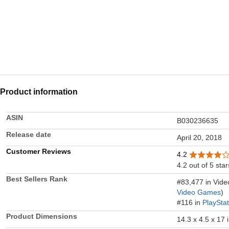
Product information
ASIN
B030236635
Release date
April 20, 2018
Customer Reviews
4.2
4.2 out of 5 star
Best Sellers Rank
#83,477 in Vid
Video Games
)
#116 in
PlaySta
Product Dimensions
14.3 x 4.5 x 17