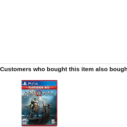
Customers who bought this item also bough