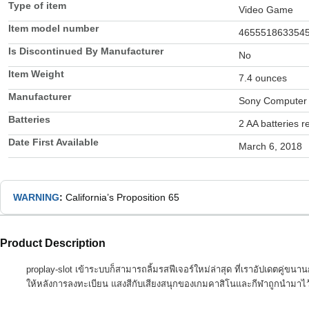
Type of item
Video Game
Item model number
465551863354
Is Discontinued By Manufacturer
No
Item Weight
7.4 ounces
Manufacturer
Sony Computer 
Batteries
2 AA batteries r
Date First Available
March 6, 2018
WARNING
:
California’s Proposition 65
Product Description
proplay-slot เข้าระบบก็สามารถลิ้มรสฟีเจอร์ใหม่ล่าสุด ที่เราอัปเดตค
ให้หลังการลงทะเบียน แสงสีกับเสียงสนุกของเกมคาสิโนและกีฬาถูกนำมาไว้ด้