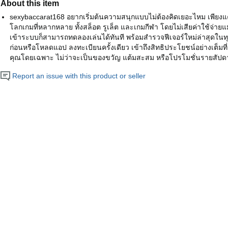
About this item
sexybaccarat168 อยากเริ่มต้นความสนุกแบบไม่ต้องคิดเยอะไหม เพียงแค่
โลกเกมที่หลากหลาย ทั้งสล็อต รูเล็ต และเกมกีฬา โดยไม่เสียค่าใช้จ่ายแ
เข้าระบบก็สามารถทดลองเล่นได้ทันที พร้อมสำรวจฟีเจอร์ใหม่ล่าสุดในท
ก่อนหรือโหลดแอป ลงทะเบียนครั้งเดียว เข้าถึงสิทธิประโยชน์อย่างเต็ม
คุณโดยเฉพาะ ไม่ว่าจะเป็นของขวัญ แต้มสะสม หรือโปรโมชั่นรายสัปดาห
Report an issue with this product or seller