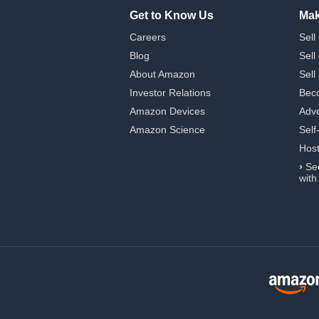
Get to Know Us
Mak
Careers
Sell
Blog
Sell
About Amazon
Sell
Investor Relations
Beco
Amazon Devices
Adve
Amazon Science
Self
Hos
›
Se
with