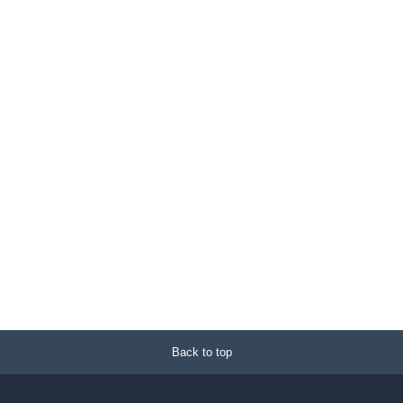
Back to top