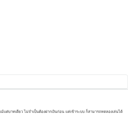
แม้แต่บาทเดียว ไม่จำเป็นต้องฝากเงินก่อน แค่เข้าระบบ ก็สามารถทดลองเล่นได้